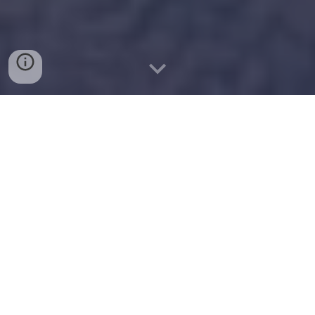
ECOGRAFÍA PULMONAR
Las Infecciones Respiratorias Agudas (IRAs) son
las más frecuente en el mundo y representa
un importante tema de salud pública en
nuestro país. La mayoría de estas infecciones
como el resfriado común son leves, pero
dependiendo del estado general de la persona
pueden complicarse y llegar a amenazar la
vida, como en el caso de las neumonías.