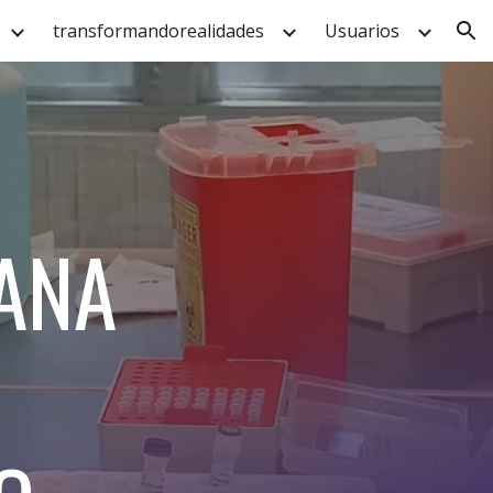
transformandorealidades
Usuarios
ion
ANA
E