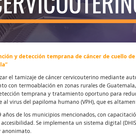
CERVICOUTERIN
nción y detección temprana de cáncer de cuello d
la”
izar el tamizaje de cáncer cervicouterino mediante au
ento con termoablación en zonas rurales de Guatemala, 
detección temprana y tratamiento oportuno para reduci
e al virus del papiloma humano (VPH), que es altament
49 años de los municipios mencionados, con capacitaci
accesibilidad. Se implementa un sistema digital (DHIS2
y anonimato.